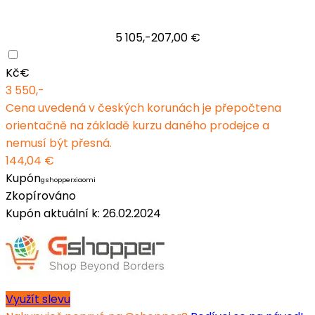
5 105,-
207,00 €
Kč
€
3 550,-
Cena uvedená v českých korunách je přepočtena
orientačně na základě kurzu daného prodejce a
nemusí být přesná.
144,04 €
Kupón
gshopperxiaomi
Zkopírováno
Kupón aktuální k: 26.02.2024
Využít slevu