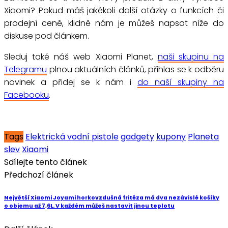
Xiaomi? Pokud máš jakékoli další otázky o funkcích či
prodejní ceně, klidně nám je můžeš napsat níže do
diskuse pod článkem.
Sleduj také náš web Xiaomi Planet,
naši skupinu na
Telegramu
plnou aktuálních článků, přihlas se k odběru
novinek a přidej se k nám i
do naší skupiny na
Facebooku
.
Tags
Elektrická vodní pistole
gadgety
kupony
Planeta
slev
Xiaomi
Sdílejte tento článek
Předchozí článek
Největší Xiaomi Joyami horkovzdušná fritéza má dva nezávislé košíky
o objemu až 7,6L. V každém můžeš nastavit jinou teplotu