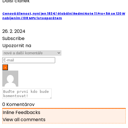
Další článek
Cenová šílenost, nyní jen 183 €! Globální Redmi Note 11 Pro+ 5G se 120 W
nabíjením i 108 MPx fotoaparátem
26. 2. 2024
Subscribe
Upozornit na
0
Komentárov
Inline Feedbacks
View all comments