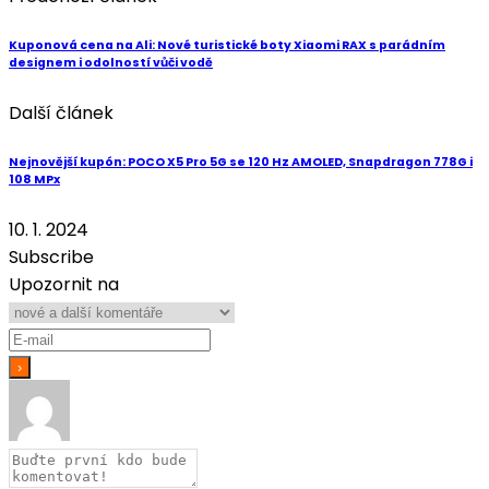
Kuponová cena na Ali: Nové turistické boty Xiaomi RAX s parádním
designem i odolností vůči vodě
Další článek
Nejnovější kupón: POCO X5 Pro 5G se 120 Hz AMOLED, Snapdragon 778G i
108 MPx
10. 1. 2024
Subscribe
Upozornit na