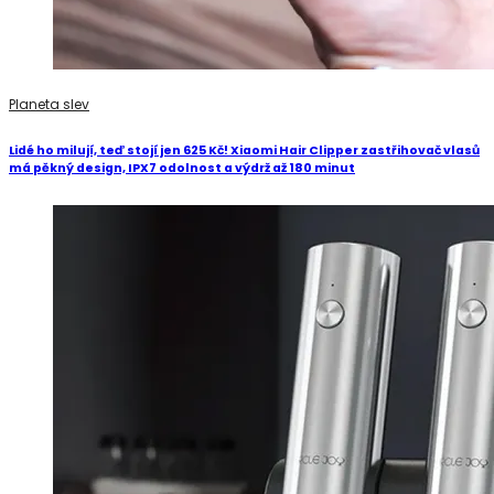
Planeta slev
Lidé ho milují, teď stojí jen 625 Kč! Xiaomi Hair Clipper zastřihovač vlasů
má pěkný design, IPX7 odolnost a výdrž až 180 minut