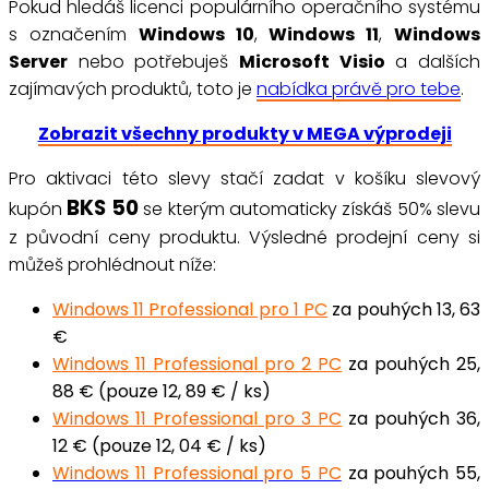
Pokud hledáš licenci populárního operačního systému
s označením
Windows 10
,
Windows 11
,
Windows
Server
nebo potřebuješ
Microsoft Visio
a dalších
zajímavých produktů, toto je
nabídka právě pro tebe
.
Zobrazit všechny produkty v MEGA výprodeji
Pro aktivaci této slevy stačí zadat v košíku slevový
BKS
50
kupón
se kterým automaticky získáš 50% slevu
z původní ceny produktu. Výsledné prodejní ceny si
můžeš prohlédnout níže:
Windows 11 Professional pro 1 PC
za pouhých 13, 63
€
Windows 11 Professional pro 2 PC
za pouhých 25,
88 € (pouze 12, 89 € / ks)
Windows 11 Professional pro 3 PC
za pouhých 36,
12 € (pouze 12, 04 € / ks)
Windows 11 Professional pro 5 PC
za pouhých 55,