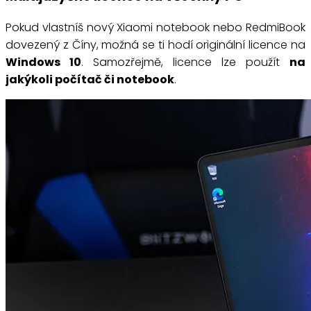
Pokud vlastníš nový Xiaomi notebook nebo RedmiBook
dovezený z Číny, možná se ti hodí originální licence na
Windows 10
. Samozřejmě, licence lze použít
na
jakýkoli počítač či notebook
.