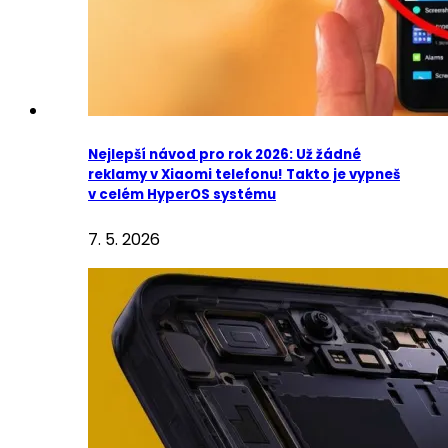
Nejlepší návod pro rok 2026: Už žádné
reklamy v Xiaomi telefonu! Takto je vypneš
v celém HyperOS systému
7. 5. 2026