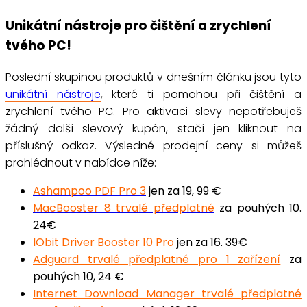
Unikátní nástroje pro čištění a zrychlení
tvého PC!
Poslední skupinou produktů v dnešním článku jsou tyto
unikátní nástroje
, které ti pomohou při čištění a
zrychlení tvého PC. Pro
aktivaci slevy nepotřebuješ
žádný další slevový kupón
,
stačí jen kliknout na
příslušný odkaz
.
Výsledné prodejní ceny si můžeš
prohlédnout v nabídce níže:
Ashampoo PDF Pro 3
jen za 19, 99 €
MacBooster 8 trvalé předplatné
za pouhých 10.
24€
IObit Driver Booster 10 Pro
jen za 16. 39€
Adguard trvalé předplatné pro 1 zařízení
za
pouhých 10, 24 €
Internet Download Manager trvalé předplatné