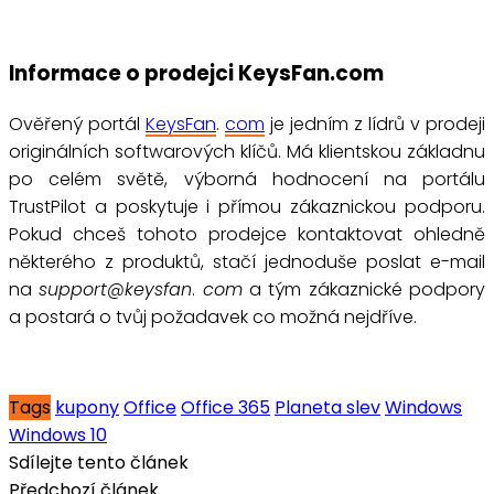
Informace o prodejci KeysFan.com
Ověřený portál
KeysFan
.
com
je jedním z lídrů v prodeji
originálních softwarových klíčů. Má klientskou základnu
po celém světě, výborná hodnocení na portálu
TrustPilot a poskytuje
i přímou zákaznickou podporu.
Pokud chceš tohoto prodejce kontaktovat ohledně
některého z produktů, stačí jednoduše poslat e-mail
na
support@keysfan
.
com
a tým zákaznické podpory
a postará o tvůj požadavek co možná nejdříve.
Tags
kupony
Office
Office 365
Planeta slev
Windows
Windows 10
Sdílejte tento článek
Předchozí článek