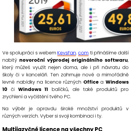
Ve spolupráci s webem
KeysFan
.
com
ti přinášíme další
nabitý
novoroční výprodej
originálního softwaru
,
který můžeš využít nejen doma, ale i při návratu do
školy či v kanceláři. Ten zahrnuje nové a mimořádně
levné nabídky na licence různých
Office
a
Windows
10
či
Windows 11
balíčků, ale také produktů pro
zrychlení a vyčištění tvého PC.
Na výběr je opravdu široké množství produktů v
různých verzích. Vyber si svoji kombinaci i ty.
Multijazyčné licence na všechny PC