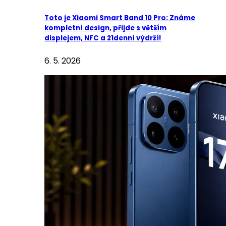
Toto je Xiaomi Smart Band 10 Pro: Známe
kompletní design, přijde s větším
displejem, NFC a 21denní výdrží!
6. 5. 2026