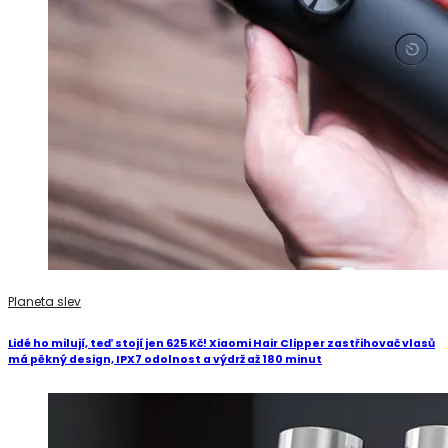
Planeta slev
Lidé ho milují, teď stojí jen 625 Kč! Xiaomi Hair Clipper zastřihovač vlasů
má pěkný design, IPX7 odolnost a výdrž až 180 minut