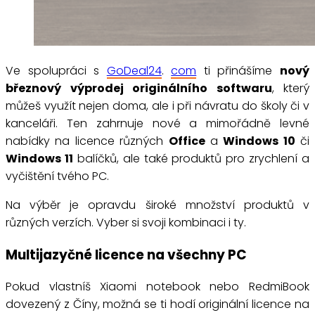
Ve spolupráci s
GoDeal24
.
com
ti přinášíme
nový
březnový výprodej originálního softwaru
, který
můžeš využít nejen doma, ale i při návratu do školy či v
kanceláři. Ten zahrnuje nové a mimořádně levné
nabídky na licence různých
Office
a
Windows 10
či
Windows 11
balíčků, ale také produktů pro zrychlení a
vyčištění tvého PC.
Na výběr je opravdu široké množství produktů v
různých verzích. Vyber si svoji kombinaci i ty.
Multijazyčné licence na všechny PC
Pokud vlastníš Xiaomi notebook nebo RedmiBook
dovezený z Číny, možná se ti hodí originální licence na