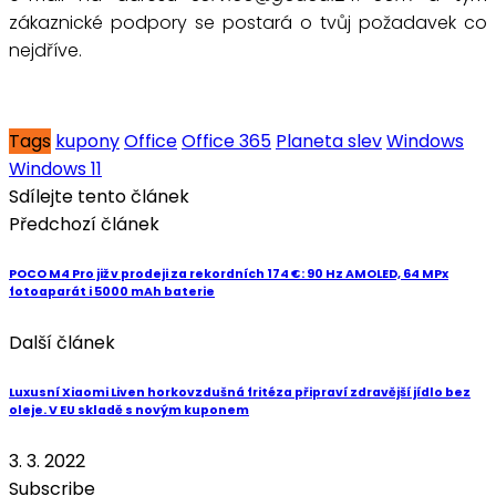
zákaznické podpory se postará o tvůj požadavek co
nejdříve.
Tags
kupony
Office
Office 365
Planeta slev
Windows
Windows 11
Sdílejte tento článek
Předchozí článek
POCO M4 Pro již v prodeji za rekordních 174 €: 90 Hz AMOLED, 64 MPx
fotoaparát i 5000 mAh baterie
Další článek
Luxusní Xiaomi Liven horkovzdušná fritéza připraví zdravější jídlo bez
oleje. V EU skladě s novým kuponem
3. 3. 2022
Subscribe