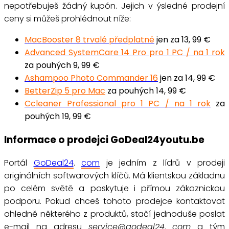
nepotřebuješ žádný kupón. Jejich v
ýsledné prodejní
ceny si můžeš prohlédnout níže:
MacBooster 8 trvalé předplatné
jen za 13, 99 €
Advanced SystemCare 14 Pro pro 1 PC / na 1 rok
za pouhých 9, 99 €
Ashampoo Photo Commander 16
jen za 14, 99 €
BetterZip 5 pro Mac
za pouhých 14, 99 €
Ccleaner Professional pro 1 PC / na 1 rok
za
pouhých 19, 99 €
Informace o prodejci GoDeal24youtu.be
Portál
GoDeal24
.
com
je jedním z lídrů v prodeji
originálních softwarových klíčů. Má klientskou základnu
po celém světě a poskytuje
i přímou zákaznickou
podporu. Pokud chceš tohoto prodejce kontaktovat
ohledně některého z produktů, stačí jednoduše poslat
e-mail na adresu
service@godeal24
.
com
a tým