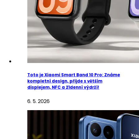
Toto je Xiaomi Smart Band 10 Pro: Známe
kompletní design, přijde s větším
displejem, NFC a 21denní výdrží!
6. 5. 2026