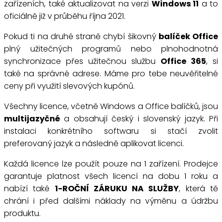
zařízeních, také aktualizovat na verzi
Windows 11
a to
oficiálně již v průběhu října 2021.
Pokud ti na druhé straně chybí šikovný
balíček Office
plný užitečných programů nebo plnohodnotná
synchronizace přes užitečnou službu
Office 365
, si
také na správné adrese. Máme pro tebe neuvěřitelné
ceny při využití slevových kupónů.
Všechny licence, včetně Windows a Office balíčků, jsou
multijazyčné
a obsahují český i slovenský jazyk. Při
instalaci konkrétního softwaru si stačí zvolit
preferovaný jazyk a následně aplikovat licenci.
Každá licence lze použít pouze na 1 zařízení. Prodejce
garantuje platnost všech licencí na dobu 1 roku a
nabízí také
1-ROČNÍ ZÁRUKU NA SLUŽBY
, která tě
chrání i před dalšími náklady na výměnu a údržbu
produktu.