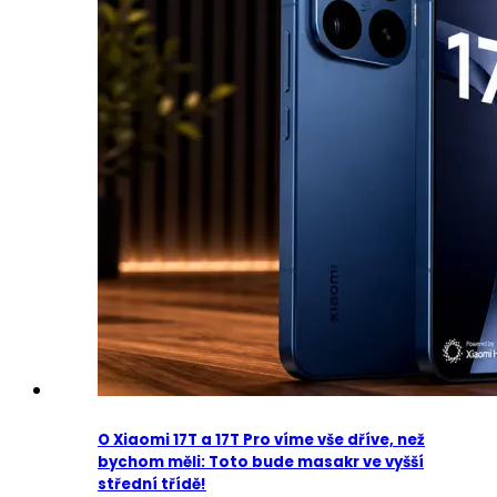
O Xiaomi 17T a 17T Pro víme vše dříve, než
bychom měli: Toto bude masakr ve vyšší
střední třídě!