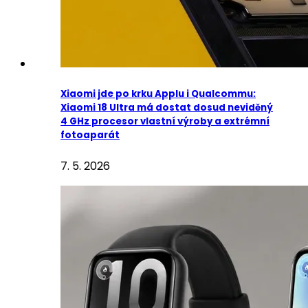
Xiaomi jde po krku Applu i Qualcommu:
Xiaomi 18 Ultra má dostat dosud neviděný
4 GHz procesor vlastní výroby a extrémní
fotoaparát
7. 5. 2026