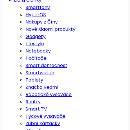
Další články
Smartfony
HyperOS
Nákupy z Číny
Nové Xiaomi produkty
Gadgety
Lifestyle
Notebooky
Počítače
Smart domácnost
Smartwatch
Tablety
Značka Redmi
Robotické vysavače
Routry
Smart TV
Tyčové vysavače
Zubní kartáčky