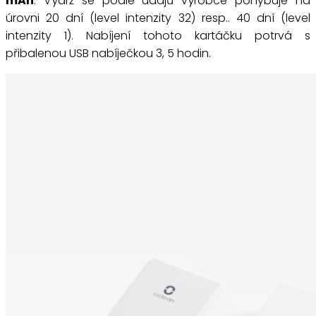
mAh
. Výdrž se podle údajů výrobce pohybuje na
úrovni 20 dní (level intenzity 32) resp.. 40 dní (level
intenzity 1). Nabíjení tohoto kartáčku potrvá s
přibalenou USB nabíječkou 3, 5 hodin.