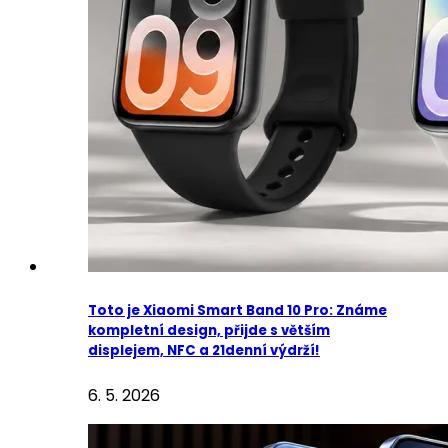
Toto je Xiaomi Smart Band 10 Pro: Známe
kompletní design, přijde s větším
displejem, NFC a 21denní výdrží!
6. 5. 2026