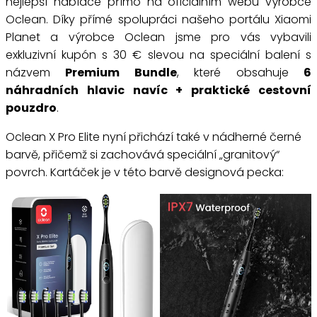
nejlepší nabídce přímo na oficiálním webu výrobce
Oclean. Díky přímé spolupráci našeho portálu Xiaomi
Planet a výrobce Oclean jsme pro vás vybavili
exkluzivní kupón s 30 € slevou na speciální balení s
názvem
Premium Bundle
, které obsahuje
6
náhradních hlavic navíc + praktické cestovní
pouzdro
.
Oclean X Pro Elite nyní přichází také v nádherné černé
barvě, přičemž si zachovává speciální „granitový“
povrch. Kartáček je v této barvě designová pecka: