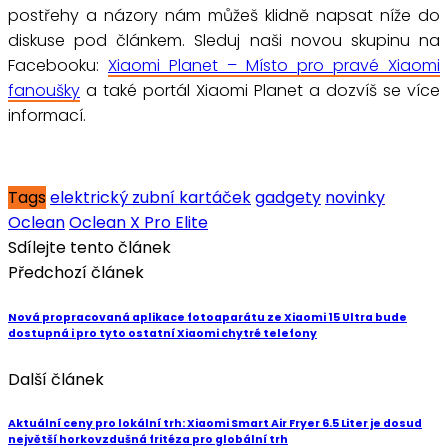
postřehy a názory nám můžeš klidně napsat níže do
diskuse pod článkem. Sleduj naši novou skupinu na
Facebooku:
Xiaomi Planet – Místo pro pravé Xiaomi
fanoušky
a také portál Xiaomi Planet a dozvíš se více
informací.
Tags
elektrický zubní kartáček
gadgety
novinky
Oclean
Oclean X Pro Elite
Sdílejte tento článek
Předchozí článek
Nová propracovaná aplikace fotoaparátu ze Xiaomi 15 Ultra bude
dostupná i pro tyto ostatní Xiaomi chytré telefony
Další článek
Aktuální ceny pro lokální trh: Xiaomi Smart Air Fryer 6.5 Liter je dosud
největší horkovzdušná fritéza pro globální trh