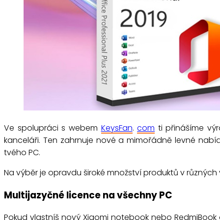
Ve spolupráci s webem
KeysFan
.
com
ti přinášíme vý
kanceláři. Ten zahrnuje nové a mimořádně levné nabí
tvého PC.
Na výběr je opravdu široké množství produktů v různých ve
Multijazyčné licence na všechny PC
Pokud vlastníš nový Xiaomi notebook nebo RedmiBook do