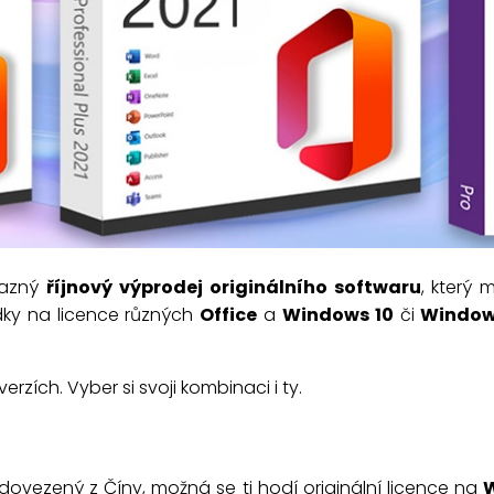
razný
říjnový
výprodej originálního softwaru
, který 
dky na licence různých
Office
a
Windows 10
či
Window
rzích. Vyber si svoji kombinaci i ty.
vezený z Číny, možná se ti hodí originální licence na
W