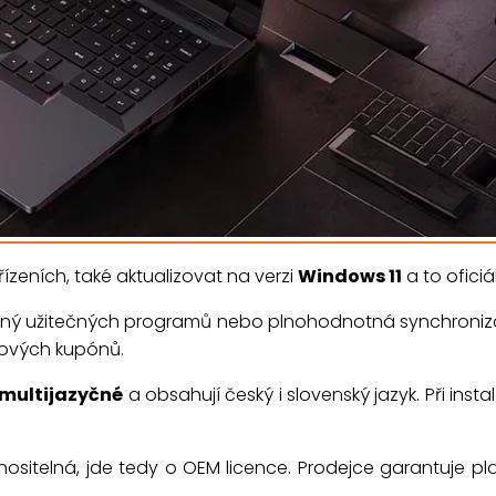
eních, také aktualizovat na verzi
Windows 11
a to oficiá
ný užitečných programů nebo plnohodnotná synchroniza
vových kupónů.
multijazyčné
a obsahují český i slovenský jazyk. Při insta
nositelná, jde tedy o OEM licence. Prodejce garantuje pla