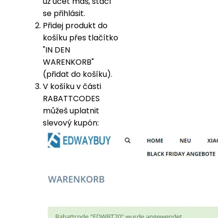
už účet máš, stačí
se přihlásit.
Přidej produkt do
košíku přes tlačítko
"IN DEN
WARENKORB"
(přidat do košíku).
V košíku v části
RABATTCODES
můžeš uplatnit
slevový kupón: