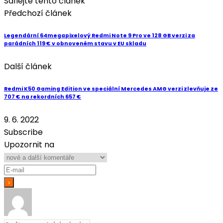
Sdílejte tento článek
Předchozí článek
Legendární 64megapixelový Redmi Note 9 Pro ve 128 GB verzi za
parádních 119 € v obnoveném stavu v EU skladu
Další článek
Redmi K50 Gaming Edition ve speciální Mercedes AMG verzi zlevňuje ze
707 € na rekordních 657 €
9. 6. 2022
Subscribe
Upozornit na