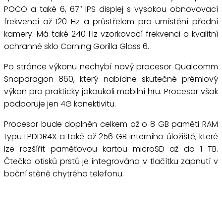
POCO a také 6, 67″ IPS displej s vysokou obnovovací
frekvencí až 120 Hz a průstřelem pro umístění přední
kamery. Má také 240 Hz vzorkovací frekvenci a kvalitní
ochranné sklo Corning Gorilla Glass 6.
Po stránce výkonu nechybí nový procesor Qualcomm
Snapdragon 860, který nabídne skutečné prémiový
výkon pro prakticky jakoukoli mobilní hru. Procesor však
podporuje jen 4G konektivitu.
Procesor bude doplněn celkem až o 8 GB paměti RAM
typu LPDDR4X a také až 256 GB interního úložiště, které
lze rozšířit paměťovou kartou microSD až do 1 TB.
Čtečka otisků prstů je integrována v tlačítku zapnutí v
boční stěně chytrého telefonu.