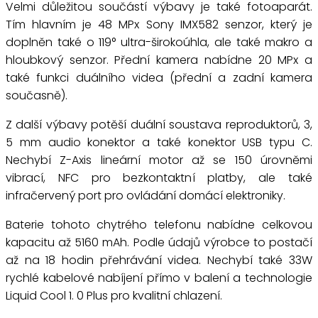
Velmi důležitou součástí výbavy je také fotoaparát.
Tím hlavním je 48 MPx Sony IMX582 senzor, který je
doplněn také o 119° ultra-širokoúhla, ale také makro a
hloubkový senzor. Přední kamera nabídne 20 MPx a
také funkci duálního videa (přední a zadní kamera
současně).
Z další výbavy potěší duální soustava reproduktorů, 3,
5 mm audio konektor a také konektor USB typu C.
Nechybí Z-Axis lineární motor až se 150 úrovněmi
vibrací, NFC pro bezkontaktní platby, ale také
infračervený port pro ovládání domácí elektroniky.
Baterie tohoto chytrého telefonu nabídne celkovou
kapacitu až 5160 mAh. Podle údajů výrobce to postačí
až na 18 hodin přehrávání videa. Nechybí také 33W
rychlé kabelové nabíjení přímo v balení a technologie
Liquid Cool 1. 0 Plus pro kvalitní chlazení.