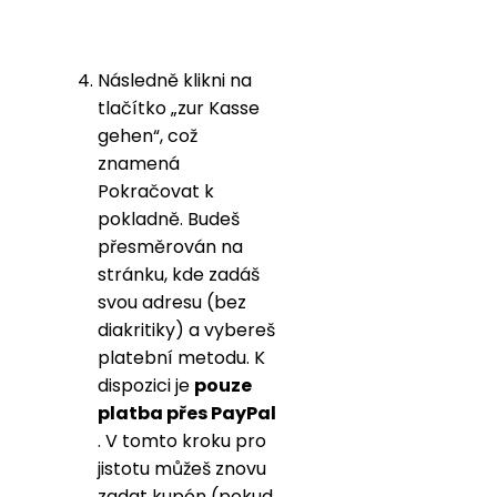
Následně klikni na
tlačítko „zur Kasse
gehen“, což
znamená
Pokračovat k
pokladně. Budeš
přesměrován na
stránku, kde zadáš
svou adresu (bez
diakritiky) a vybereš
platební metodu. K
dispozici je
pouze
platba přes PayPal
. V tomto kroku pro
jistotu můžeš znovu
zadat kupón (pokud