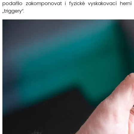
podařilo zakomponovat i fyzické vyskakovací herní
„triggery“.