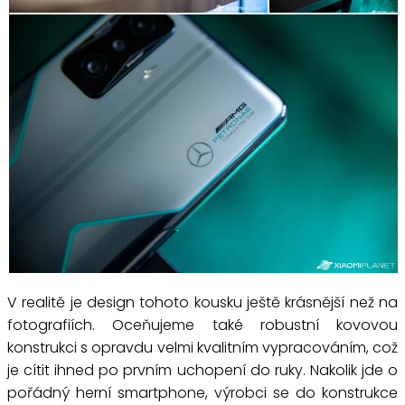
V realitě je design tohoto kousku ještě krásnější než na
fotografiích. Oceňujeme také robustní kovovou
konstrukci s opravdu velmi kvalitním vypracováním, což
je cítit ihned po prvním uchopení do ruky. Nakolik jde o
pořádný herní smartphone, výrobci se do konstrukce