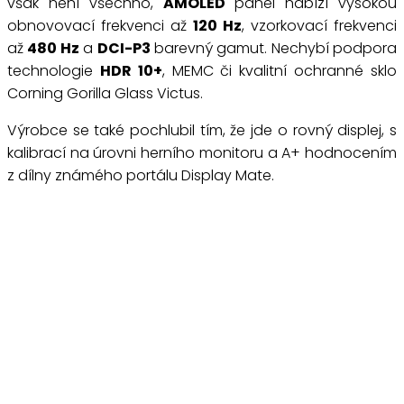
však není všechno,
AMOLED
panel nabízí vysokou
obnovovací frekvenci až
120 Hz
, vzorkovací frekvenci
až
480 Hz
a
DCI-P3
barevný gamut. Nechybí podpora
technologie
HDR 10+
, MEMC či kvalitní ochranné sklo
Corning Gorilla Glass Victus.
Výrobce se také pochlubil tím, že jde o rovný displej, s
kalibrací na úrovni herního monitoru a A+ hodnocením
z dílny známého portálu Display Mate.