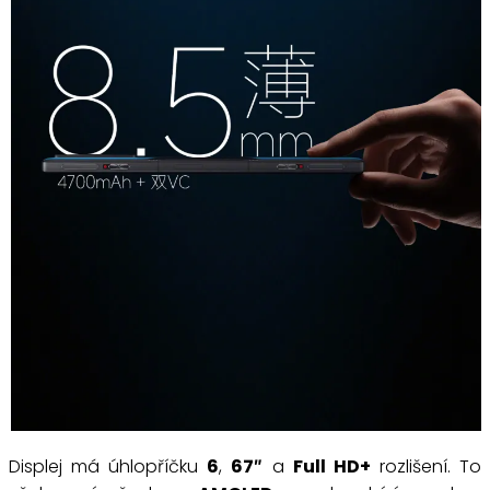
Displej má úhlopříčku
6
,
67″
a
Full HD+
rozlišení. To