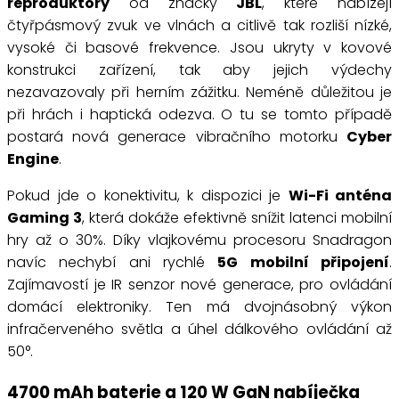
reproduktory
od značky
JBL
, které nabízejí
čtyřpásmový zvuk ve vlnách a citlivě tak rozliší nízké,
vysoké či basové frekvence. Jsou ukryty v kovové
konstrukci zařízení, tak aby jejich výdechy
nezavazovaly při herním zážitku. Neméně důležitou je
při hrách i haptická odezva. O tu se tomto případě
postará nová generace vibračního motorku
Cyber
Engine
.
Pokud jde o konektivitu, k dispozici je
Wi-Fi anténa
Gaming 3
, která dokáže efektivně snížit latenci mobilní
hry až o 30%. Díky vlajkovému procesoru Snadragon
navíc nechybí ani rychlé
5G mobilní připojení
.
Zajímavostí je IR senzor nové generace, pro ovládání
domácí elektroniky. Ten má dvojnásobný výkon
infračerveného světla a úhel dálkového ovládání až
50°.
4700 mAh baterie a 120 W GaN nabíječka