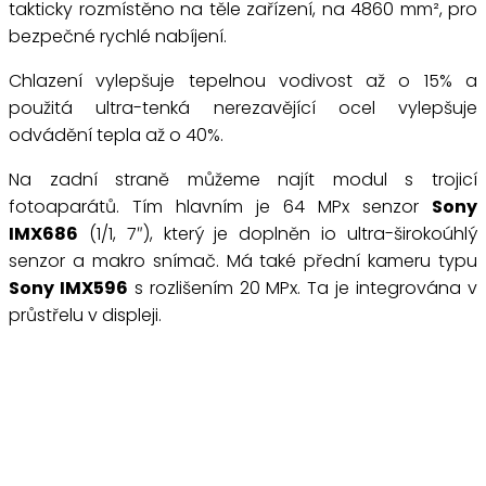
takticky rozmístěno na těle zařízení, na 4860 mm², pro
bezpečné rychlé nabíjení.
Chlazení vylepšuje tepelnou vodivost až o 15% a
použitá ultra-tenká nerezavějící ocel vylepšuje
odvádění tepla až o 40%.
Na zadní straně můžeme najít modul s trojicí
fotoaparátů. Tím hlavním je 64 MPx senzor
Sony
IMX686
(1/1, 7″), který je doplněn io ultra-širokoúhlý
senzor a makro snímač. Má také přední kameru typu
Sony IMX596
s rozlišením 20 MPx. Ta je integrována v
průstřelu v displeji.