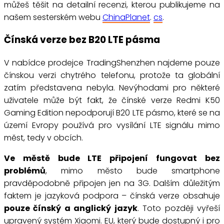
můžeš těšit na detailní recenzi, kterou publikujeme na
našem sesterském webu
ChinaPlanet
.
cs
.
Čínská verze bez B20 LTE pásma
V nabídce prodejce TradingShenzhen najdeme pouze
čínskou verzi chytrého telefonu, protože ta globální
zatím představena nebyla. Nevýhodami pro některé
uživatele může být fakt, že čínské verze Redmi K50
Gaming Edition nepodporují B20 LTE pásmo, které se na
území Evropy používá pro vysílání LTE signálu mimo
měst, tedy v obcích.
Ve městě bude LTE připojení fungovat bez
problémů
, mimo město bude smartphone
pravděpodobně připojen jen na 3G. Dalším důležitým
faktem je jazyková podpora – čínská verze obsahuje
pouze čínský a anglický jazyk
. Toto později vyřeší
upravený systém Xiaomi. EU, který bude dostupný i pro