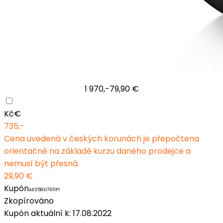
1 970,-
79,90 €
Kč
€
735,-
Cena uvedená v českých korunách je přepočtena
orientačně na základě kurzu daného prodejce a
nemusí být přesná.
29,90 €
Kupón
AE358D7611F1
Zkopírováno
Kupón aktuální k: 17.08.2022