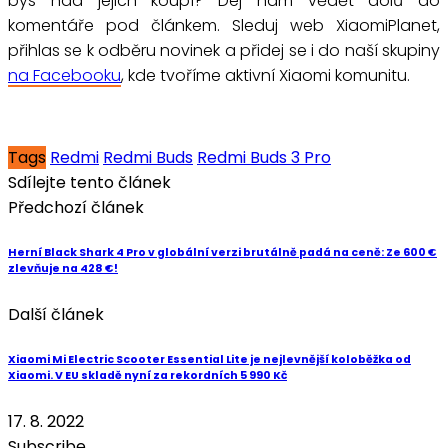
bys nad jejich koupí? Dej nám vědět dolů do
komentáře pod článkem. Sleduj web XiaomiPlanet,
přihlas se k odběru novinek a přidej se i do naší skupiny
na Facebooku
, kde tvoříme aktivní Xiaomi komunitu.
Tags
Redmi
Redmi Buds
Redmi Buds 3 Pro
Sdílejte tento článek
Předchozí článek
Herní Black Shark 4 Pro v globální verzi brutálně padá na ceně: Ze 600 €
zlevňuje na 428 €!
Další článek
Xiaomi Mi Electric Scooter Essential Lite je nejlevnější koloběžka od
Xiaomi. V EU skladě nyní za rekordních 5 990 Kč
17. 8. 2022
Subscribe