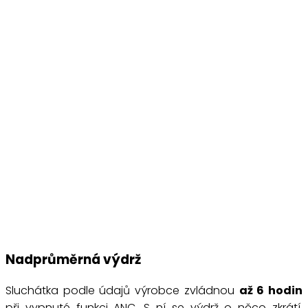
Nadprůměrná výdrž
Sluchátka podle údajů výrobce zvládnou
až 6 hodin
při vypnuté funkci ANC. S ní se výdrž o něco zkrátí.