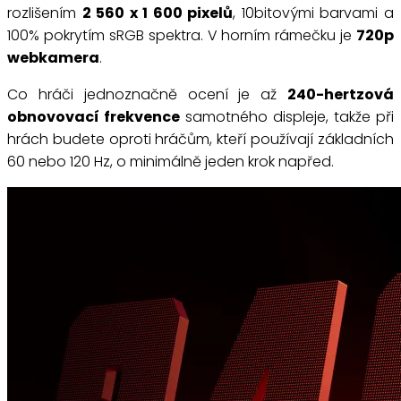
rozlišením
2 560 x 1 600 pixelů
, 10bitovými barvami a
100% pokrytím sRGB spektra. V horním rámečku je
720p
webkamera
.
Co hráči jednoznačně ocení je až
240-hertzová
obnovovací frekvence
samotného displeje, takže při
hrách budete oproti hráčům, kteří používají základních
60 nebo 120 Hz, o minimálně jeden krok napřed.