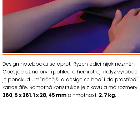
Design notebooku se oproti Ryzen edici nijak nezměnil.
Opět jde už na první pohled o herní stroj, i když výrobce
je poněkud umírněnější a design se hodí i do prostředí
kanceláře. Samotná konstrukce je z kovu a má rozměry
360
,
5 x 261
,
1 x 28
,
45 mm
o hmotnosti
2
,
7 kg
.