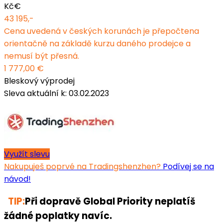
Kč
€
43 195,-
Cena uvedená v českých korunách je přepočtena
orientačně na základě kurzu daného prodejce a
nemusí být přesná.
1 777,00 €
Bleskový výprodej
Sleva aktuální k: 03.02.2023
Využít slevu
Nakupuješ poprvé na Tradingshenzhen?
Podívej se na
návod!
TIP:
Při dopravě Global Priority neplatíš
žádné poplatky navíc.