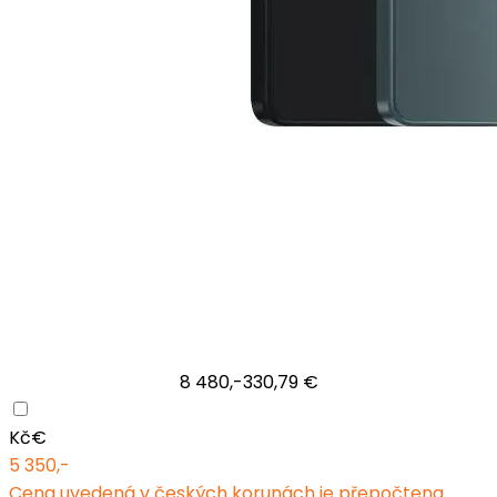
8 480,-
330,79 €
Kč
€
5 350,-
Cena uvedená v českých korunách je přepočtena