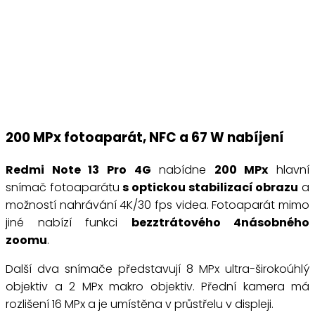
200 MPx fotoaparát, NFC a 67 W nabíjení
Redmi Note 13 Pro 4G
nabídne
200 MPx
hlavní
snímač fotoaparátu
s optickou stabilizací obrazu
a
možností nahrávání 4K/30 fps videa. Fotoaparát mimo
jiné nabízí funkci
bezztrátového 4násobného
zoomu
.
Další dva snímače představují 8 MPx ultra-širokoúhlý
objektiv a 2 MPx makro objektiv. Přední kamera má
rozlišení 16 MPx a je umístěna v průstřelu v displeji.