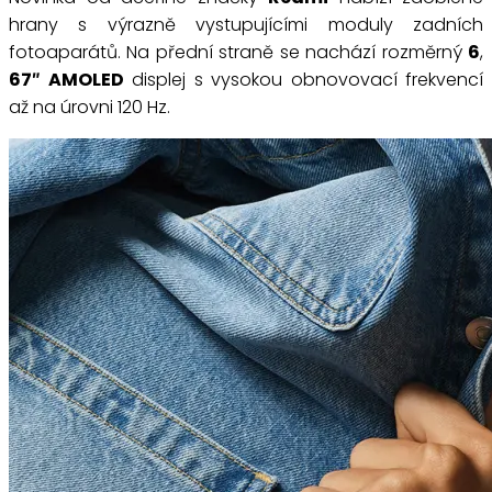
hrany s výrazně vystupujícími moduly zadních
fotoaparátů. Na přední straně se nachází rozměrný
6
,
67″ AMOLED
displej s vysokou obnovovací frekvencí
až na úrovni 120 Hz.