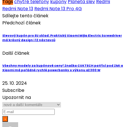
Tags
chytré telefony
kupony
Planeta slev
Redmi
Redmi Note 13
Redmi Note 13 Pro 4G
Sdílejte tento článek
Předchozí článek
Slevový kupón pro EU sklad: Praktický Xiaomi Mijia Electric Screwdriver
má krásný design i 12 nástavců
Další článek
Všechny modely za kupónové ceny! Značka CUKTECH patřící pod ZMI a
Xiaomi má pořádně rychlé powerbanky o výkonu až 300 W
25. 10. 2024
Subscribe
Upozornit na