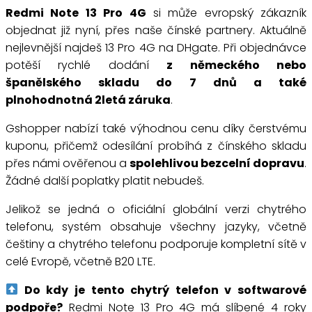
Redmi Note 13 Pro 4G
si může evropský zákazník
objednat již nyní, přes naše čínské partnery. Aktuálně
nejlevnější najdeš 13 Pro 4G na DHgate. Při objednávce
potěší rychlé dodání
z německého nebo
španělského skladu do 7 dnů a také
plnohodnotná 2letá záruka
.
Gshopper nabízí také výhodnou cenu díky čerstvému
kuponu, přičemž odesílání probíhá z čínského skladu
přes námi ověřenou a
spolehlivou bezcelní dopravu
.
Žádné další poplatky platit nebudeš.
Jelikož se jedná o oficiální globální verzi chytrého
telefonu, systém obsahuje všechny jazyky, včetně
češtiny a chytrého telefonu podporuje kompletní sítě v
celé Evropě, včetně B20 LTE.
Do kdy je tento chytrý telefon v softwarové
podpoře?
Redmi Note 13 Pro 4G má slíbené 4 roky