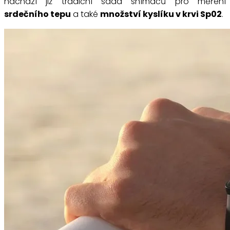
nachází již tradiční sada snímačů pro měření
srdečního tepu
a také
množství kyslíku v krvi Sp02
.