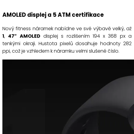
AMOLED displej a 5 ATM certifikace
Nový fitness náramek nabídne ve své výbavě velký, až
1
,
47″ AMOLED
displej s rozlišením 194 x 368 px a
tenkými okraji. Hustota pixelů dosahuje hodnoty 282
ppi, což je vzhledem k náramku velmi slušené číslo.