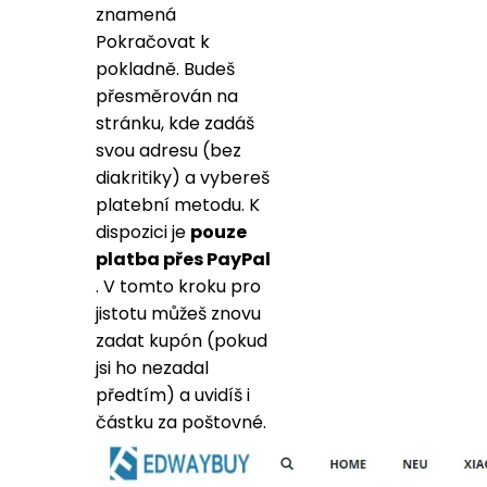
znamená
Pokračovat k
pokladně. Budeš
přesměrován na
stránku, kde zadáš
svou adresu (bez
diakritiky) a vybereš
platební metodu. K
dispozici je
pouze
platba přes PayPal
. V tomto kroku pro
jistotu můžeš znovu
zadat kupón (pokud
jsi ho nezadal
předtím) a uvidíš i
částku za poštovné.