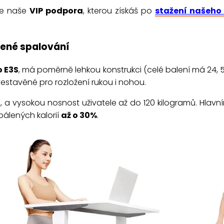
je naše
VIP podpora
, kterou získáš po
stažení našeho 
šené spalování
o E3S
, má poměrně lehkou konstrukci (celé balení má 24, 
vestavěné pro rozložení rukou i nohou.
, a vysokou nosnost uživatele až do 120 kilogramů. Hlavn
spálených kalorií
až o 30%
.