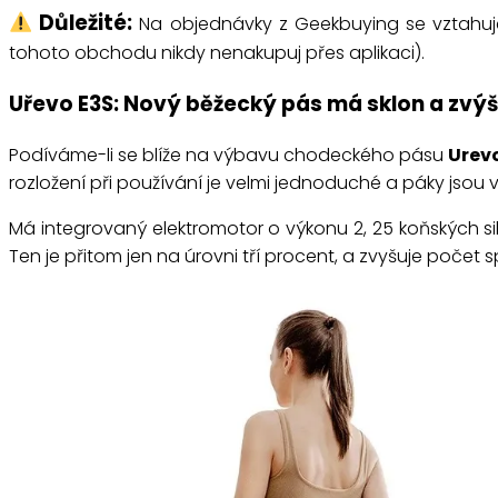
Důležité:
Na objednávky z Geekbuying se vztahu
tohoto obchodu nikdy nenakupuj přes aplikaci).
Uřevo E3S: Nový běžecký pás má sklon a zvý
Podíváme-li se blíže na výbavu chodeckého pásu
Urev
rozložení při používání je velmi jednoduché a páky jsou 
Má integrovaný elektromotor o výkonu 2, 25 koňských sil
Ten je přitom jen na úrovni tří procent, a zvyšuje počet 