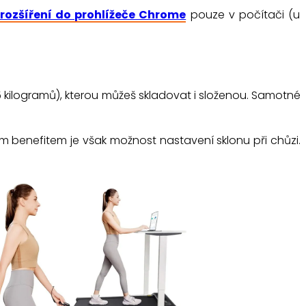
rozšíření do prohlížeče Chrome
pouze v počítači (u
5 kilogramů), kterou můžeš skladovat i složenou. Samotné
ím benefitem je však možnost nastavení sklonu při chůzi.