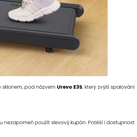
 se sklonem, pod názvem
Urevo E3S
, který zvýší spalování
íku nezapomeň použít slevový kupón. Potěší i dostupnost