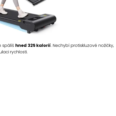
m spálíš
hned 325 kalorií
. Nechybí protiskluzové nožičky,
laci rychlosti.