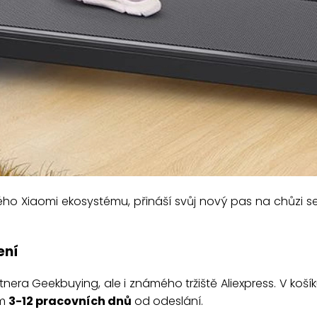
rokého Xiaomi ekosystému, přináší svůj nový pas na chůzi
ení
era Geekbuying, ale i známého tržiště Aliexpress. V koš
em
3-12 pracovních dnů
od odeslání.