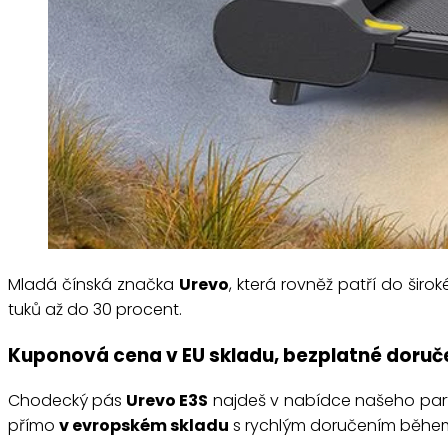
Mladá čínská značka
Urevo
, která rovněž patří do ši
tuků až do 30 procent.
Kuponová cena v EU skladu, bezplatné doruč
Chodecký pás
Urevo E3S
najdeš v nabídce našeho partn
přímo
v evropském skladu
s rychlým doručením běh