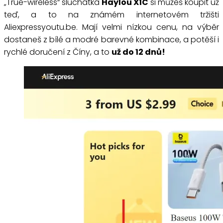
„True-wireless“ sluchátka
Haylou X1C
si můžeš koupit už
teď, a to na známém internetovém tržišti
Aliexpressyoutu.be. Mají velmi nízkou cenu, na výběr
dostaneš z bílé a modré barevné kombinace, a potěší i
rychlé doručení z Číny, a to
už do 12 dnů!