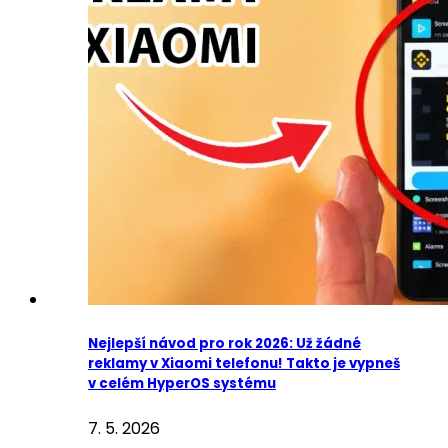
Nejlepší návod pro rok 2026: Už žádné
reklamy v Xiaomi telefonu! Takto je vypneš
v celém HyperOS systému
7. 5. 2026