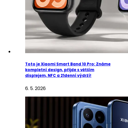
Toto je Xiaomi Smart Band 10 Pro: Známe
kompletní design, přijde s větším
displejem, NFC a 21denní výdrží!
6. 5. 2026