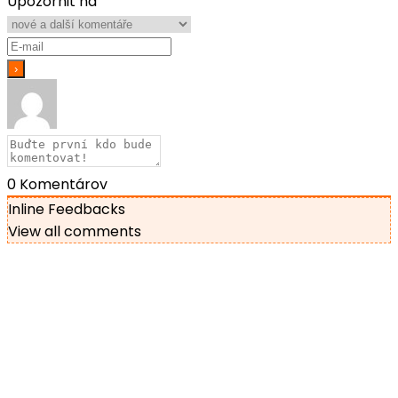
Upozornit na
0
Komentárov
Inline Feedbacks
View all comments