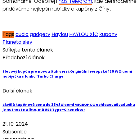
pomáháme. Odebírej i
náš Telegram
, kde dennodenně
přidáváme nejlepší nabídky a kupóny z Číny.,
Tags
audio
gadgety
Haylou
HAYLOU X1C
kupony
Planeta slev
Sdílejte tento článek
Předchozí článek
Slevový kupón pro novou GaN verzi: Originální evropská 120 W Xiaomi
nabíječka s funkcí Turbo Charge
Další článek
Skvělá kupónová cena do 35 €! Xiaomi MICROHOO ochlazovač vzduchu
je nutnost na léto, má USB Type-C konektor
21. 10. 2024
Subscribe