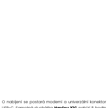
O nabíjení se postará moderní a univerzální konektor
USB-C. Samotná sluchátka
Haylou X1C
nabízí 5 hodin