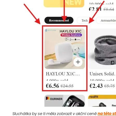
Sluchátka by se ti měla zobrazit v akční ceně
na této s