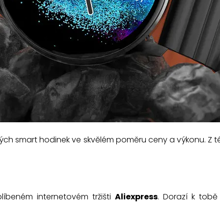
ch smart hodinek ve skvělém poměru ceny a výkonu. Z tét
íbeném internetovém tržišti
Aliexpress
. Dorazí k tobě