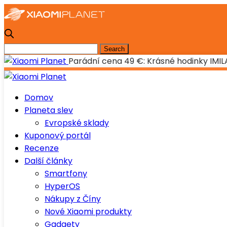
Parádní cena 49 €: Krásné hodinky IMILA
Domov
Planeta slev
Evropské sklady
Kuponový portál
Recenze
Další články
Smartfony
HyperOS
Nákupy z Číny
Nové Xiaomi produkty
Gadgety