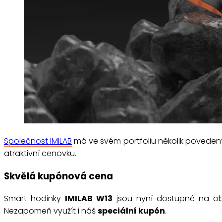
Společnost IMILAB
má ve svém portfoliu několik povedený
atraktivní cenovku.
Skvělá kupónová cena
Smart hodinky
IMILAB W13
jsou nyní dostupné na obl
Nezapomeň využít i náš
speciální kupón
.